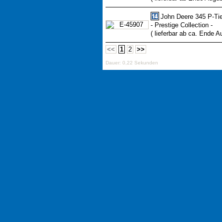
John Deere 345 P-Ti
- Prestige Collection -
( lieferbar ab ca. Ende A
<<
1
2
>>
Dauer: 0,22 Sekunden