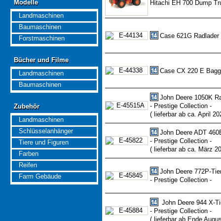
Modelle
Hitachi EH 700 Dump Tr
Modelle
Landmaschinen
Baumaschinen
Case 621G Radlader
Forstmaschinen
Bücher und Filme
Bücher und Filme
Case CX 220 E Bagg
Landmaschinen
Baumaschinen
John Deere 1050K R
- Prestige Collection -
Zubehör
Zubehör
( lieferbar ab ca. April 20
Landmaschinen
Schlüsselanhänger
John Deere ADT 460E
- Prestige Collection -
Tiere und Figuren
( lieferbar ab ca. März 2
Farben
Reifen
John Deere 772P-Tie
Farm Gebäude
- Prestige Collection -
John Deere 944 X-Ti
- Prestige Collection -
( lieferbar ab Ende Augus