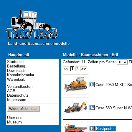
Land- und Baumaschinenmodelle
Land- und Baumaschinenmodelle
Hauptmenü
Modelle - Baumaschinen - Ertl
Hauptmenü
Modelle - Baumaschinen - Ertl
Startseite
Gefunden: 11;
Zeilen pro Seite:
Fi
Bestellung
<<
1
2
>>
Downloads
Kontaktformular
Warenkorb
Case 2050 M XLT Sc
Versandkosten
AGB
Datenschutz
Impressum
Case 580 Super N W
Widerrufsformular
Über uns
Museum
Restposten