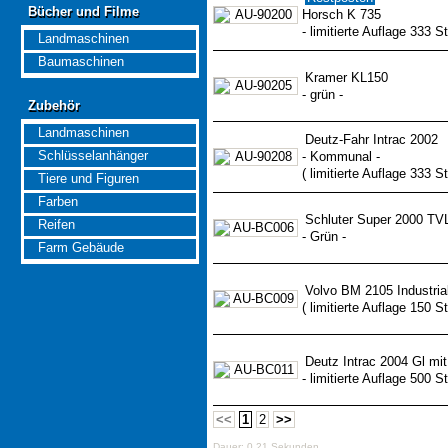
Bücher und Filme
Bücher und Filme
Horsch K 735
- limitierte Auflage 333 St
Landmaschinen
Baumaschinen
Kramer KL150
- grün -
Zubehör
Zubehör
Landmaschinen
Deutz-Fahr Intrac 2002
Schlüsselanhänger
- Kommunal -
( limitierte Auflage 333 St
Tiere und Figuren
Farben
Schluter Super 2000 TV
Reifen
- Grün -
Farm Gebäude
Volvo BM 2105 Industria
( limitierte Auflage 150 S
Deutz Intrac 2004 Gl mit
- limitierte Auflage 500 St
<<
1
2
>>
Dauer: 0,21 Sekunden