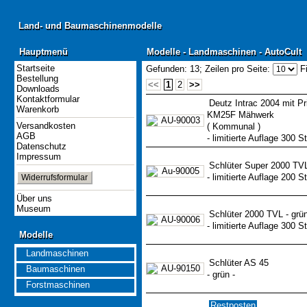
Land- und Baumaschinenmodelle
Land- und Baumaschinenmodelle
Hauptmenü
Modelle - Landmaschinen - AutoCult
Hauptmenü
Modelle - Landmaschinen - AutoCult
Startseite
Gefunden: 13;
Zeilen pro Seite:
Fi
Bestellung
<<
1
2
>>
Downloads
Kontaktformular
Deutz Intrac 2004 mit P
Warenkorb
KM25F Mähwerk
Versandkosten
( Kommunal )
AGB
- limitierte Auflage 300 St
Datenschutz
Impressum
Schlüter Super 2000 TV
- limitierte Auflage 200 St
Widerrufsformular
Über uns
Museum
Schlüter 2000 TVL - grün
- limitierte Auflage 300 St
Modelle
Modelle
Landmaschinen
Schlüter AS 45
Baumaschinen
- grün -
Forstmaschinen
Restposten