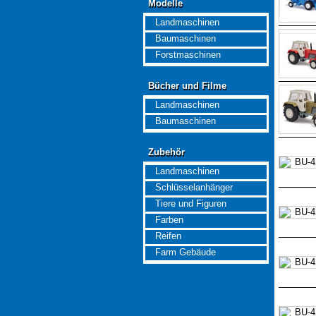
Modelle
Modelle
Landmaschinen
Baumaschinen
Forstmaschinen
Bücher und Filme
Bücher und Filme
Landmaschinen
Baumaschinen
Zubehör
Zubehör
Landmaschinen
Schlüsselanhänger
Tiere und Figuren
Farben
Reifen
Farm Gebäude