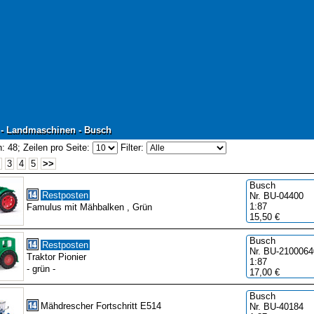
 - Landmaschinen - Busch
 - Landmaschinen - Busch
: 48;
Zeilen pro Seite:
Filter:
3
4
5
>>
Busch
Restposten
Nr. BU-04400
1:87
Famulus mit Mähbalken , Grün
15,50 €
Busch
Restposten
Nr. BU-2100064
Traktor Pionier
1:87
- grün -
17,00 €
Busch
Mähdrescher Fortschritt E514
Nr. BU-40184