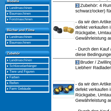
Modelle
Modelle
Zubehör: 4 Rund
Landmaschinen
schwarz/ocker) fü
Baumaschinen
Forstmaschinen
- da wir den Artik
defekt verkaufen i
Bücher und Filme
Bücher und Filme
Rückgabe, Umtau
Landmaschinen
Gewährleistung a
Baumaschinen
- Durch den Kauf 
Zubehör
Zubehör
diese Bedingungen
Landmaschinen
Bruder / Zwillin
Schlüsselanhänger
Liebherr Radlader
Tiere und Figuren
Farben
Reifen
- da wir den Artik
Farm Gebäude
defekt verkaufen i
Rückgabe, Umtau
Gewährleistung a