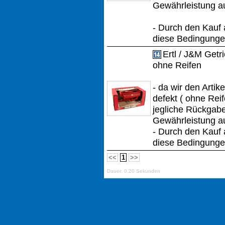
Gewährleistung a
- Durch den Kauf 
diese Bedingungen
Ertl / J&M Get
ohne Reifen
- da wir den Artik
defekt ( ohne Reif
jegliche Rückgab
Gewährleistung a
- Durch den Kauf 
diese Bedingungen
<<
1
>>
Dauer: 0,20 Sekunden