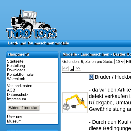
Land- und Baumaschinenmodelle
Land- und Baumaschinenmodelle
Hauptmenü
Modelle - Landmaschinen - Bastler E
Hauptmenü
Modelle - Landmaschinen - Bastler E
Startseite
Gefunden: 6;
Zeilen pro Seite:
Fil
Bestellung
<<
1
>>
Downloads
Kontaktformular
Bruder / Heckba
Warenkorb
Versandkosten
- da wir den Artik
AGB
Datenschutz
defekt verkaufen i
Impressum
Rückgabe, Umtau
Widerrufsformular
Gewährleistung a
Über uns
Museum
- Durch den Kauf 
diese Bedingungen