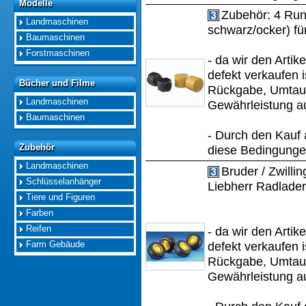
Modelle
Modelle
Zubehör: 4 Rund
Landmaschinen
schwarz/ocker) fü
Baumaschinen
Forstmaschinen
- da wir den Artik
defekt verkaufen i
Bücher und Filme
Bücher und Filme
Rückgabe, Umtau
Landmaschinen
Gewährleistung a
Baumaschinen
- Durch den Kauf 
Zubehör
Zubehör
diese Bedingungen
Landmaschinen
Bruder / Zwillin
Schlüsselanhänger
Liebherr Radlader
Tiere und Figuren
Farben
Reifen
- da wir den Artik
Farm Gebäude
defekt verkaufen i
Rückgabe, Umtau
Gewährleistung a