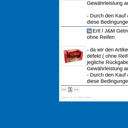
Gewährleistung a
- Durch den Kauf 
diese Bedingungen
Ertl / J&M Get
ohne Reifen
- da wir den Artik
defekt ( ohne Reif
jegliche Rückgab
Gewährleistung a
- Durch den Kauf 
diese Bedingungen
<<
1
>>
Dauer: 0,19 Sekunden