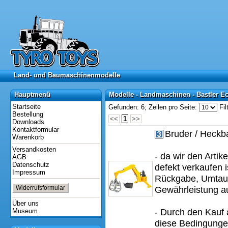
Land- und Baumaschinenmodelle
Land- und Baumaschinenmodelle
Hauptmenü
Modelle - Landmaschinen - Bastler E
Hauptmenü
Modelle - Landmaschinen - Bastler E
Startseite
Gefunden: 6;
Zeilen pro Seite:
Fil
Bestellung
<<
1
>>
Downloads
Kontaktformular
Bruder / Heckba
Warenkorb
Versandkosten
- da wir den Artik
AGB
Datenschutz
defekt verkaufen i
Impressum
Rückgabe, Umtau
Widerrufsformular
Gewährleistung a
Über uns
Museum
- Durch den Kauf 
diese Bedingungen