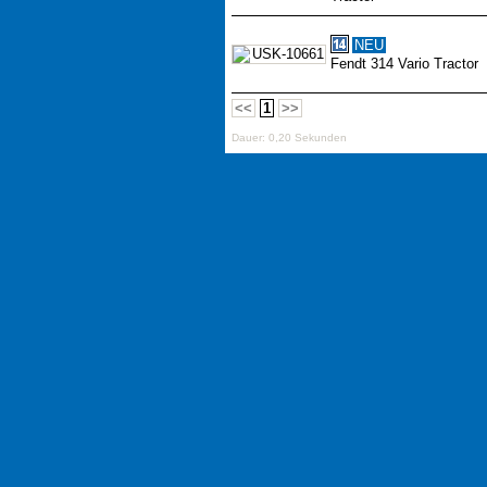
NEU
Fendt 314 Vario Tractor
<<
1
>>
Dauer: 0,20 Sekunden