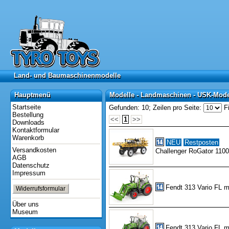
Land- und Baumaschinenmodelle
Land- und Baumaschinenmodelle
Hauptmenü
Modelle - Landmaschinen - USK-Mod
Hauptmenü
Modelle - Landmaschinen - USK-Mod
Startseite
Gefunden: 10;
Zeilen pro Seite:
Fi
Bestellung
<<
1
>>
Downloads
Kontaktformular
Warenkorb
NEU
Restposten
Versandkosten
Challenger RoGator 1100
AGB
Datenschutz
Impressum
Fendt 313 Vario FL mi
Widerrufsformular
Über uns
Museum
Fendt 313 Vario FL m