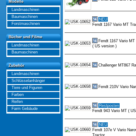
Modelle
Modelle
Landmaschinen
Baumaschinen
NEU
Forstmaschinen
Fendt 1167 Vario MT Tra
Bücher und Filme
Bücher und Filme
Fendt 1167 Vario MT
Landmaschinen
( US version )
Baumaschinen
Challenger MT867 Ra
Zubehör
Zubehör
Landmaschinen
Schlüsselanhänger
Fendt 210V Vario Na
Tiere und Figuren
Farben
Reifen
Restposten
Farm Gebäude
Fendt 943 Vario MT ( US 
NEU
Fendt 107e V Vario Naro
Tractor