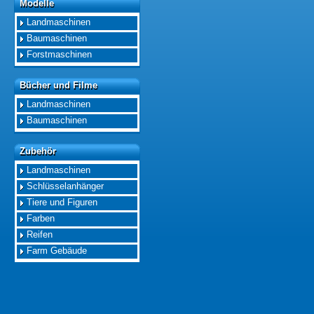
Modelle
Modelle
Landmaschinen
Baumaschinen
Forstmaschinen
Bücher und Filme
Bücher und Filme
Landmaschinen
Baumaschinen
Zubehör
Zubehör
Landmaschinen
Schlüsselanhänger
Tiere und Figuren
Farben
Reifen
Farm Gebäude