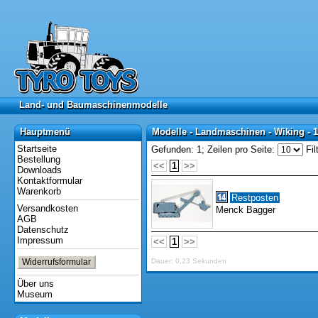
Land- und Baumaschinenmodelle
Land- und Baumaschinenmodelle
Hauptmenü
Modelle - Landmaschinen - Wiking - 1
Hauptmenü
Modelle - Landmaschinen - Wiking - 1
Startseite
Gefunden: 1;
Zeilen pro Seite:
Fil
Bestellung
<<
1
>>
Downloads
Kontaktformular
Warenkorb
Restposten
Versandkosten
Menck Bagger
AGB
Datenschutz
Impressum
<<
1
>>
Widerrufsformular
Dauer: 0,23 Sekunden
Über uns
Museum