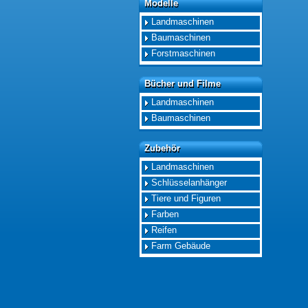
Modelle
Modelle
Landmaschinen
Baumaschinen
Forstmaschinen
Bücher und Filme
Bücher und Filme
Landmaschinen
Baumaschinen
Zubehör
Zubehör
Landmaschinen
Schlüsselanhänger
Tiere und Figuren
Farben
Reifen
Farm Gebäude