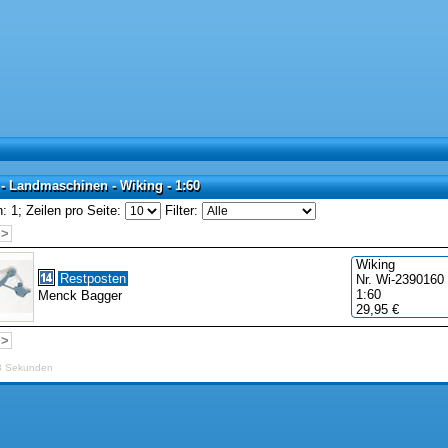
- Landmaschinen - Wiking - 1:60
 - Landmaschinen - Wiking - 1:60
: 1;
Zeilen pro Seite:
Filter:
>>
Wiking
Restposten
Nr. Wi-2390160
1:60
Menck Bagger
29,95 €
>>
3 Sekunden