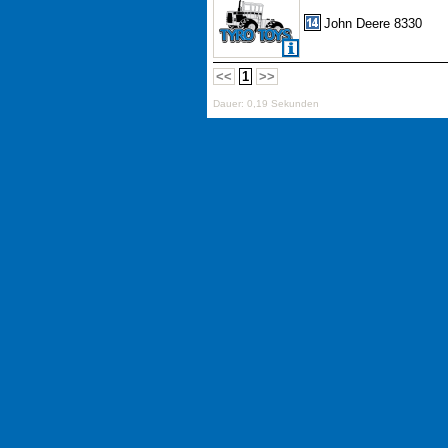
John Deere 8330
<<
1
>>
Dauer: 0,19 Sekunden