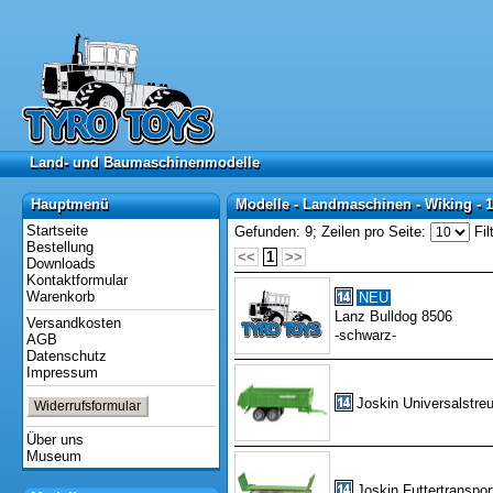
Land- und Baumaschinenmodelle
Land- und Baumaschinenmodelle
Hauptmenü
Modelle - Landmaschinen - Wiking - 1
Hauptmenü
Modelle - Landmaschinen - Wiking - 
Startseite
Gefunden: 9;
Zeilen pro Seite:
Fil
Bestellung
<<
1
>>
Downloads
Kontaktformular
Warenkorb
NEU
Lanz Bulldog 8506
Versandkosten
-schwarz-
AGB
Datenschutz
Impressum
Joskin Universalstre
Widerrufsformular
Über uns
Museum
Joskin Futtertranspor