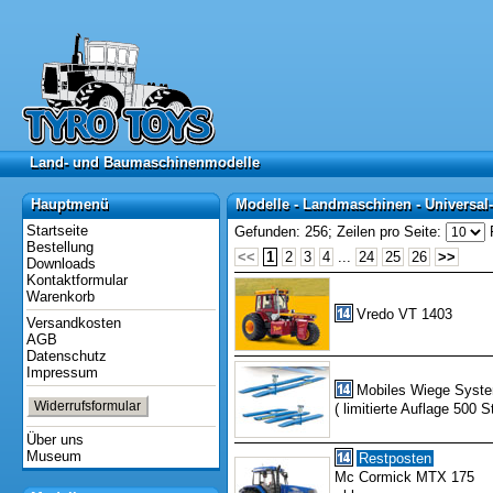
Land- und Baumaschinenmodelle
Land- und Baumaschinenmodelle
Hauptmenü
Modelle - Landmaschinen - Universal-
Hauptmenü
Modelle - Landmaschinen - Universal-
Startseite
Gefunden: 256;
Zeilen pro Seite:
Bestellung
<<
1
2
3
4
...
24
25
26
>>
Downloads
Kontaktformular
Warenkorb
Vredo VT 1403
Versandkosten
AGB
Datenschutz
Impressum
Mobiles Wiege Syst
Widerrufsformular
( limitierte Auflage 500 St
Über uns
Museum
Restposten
Mc Cormick MTX 175