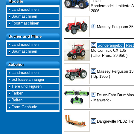
- blau -
Modelle
Modelle
Sondermodell limitierte 
Landmaschinen
2006
Baumaschinen
Forstmaschinen
Massey Ferguson 3
Bücher und Filme
Bücher und Filme
Landmaschinen
Sonderangebot
Rest
Mc Cormick CX 105
Baumaschinen
( alter Preis: 29,95€ )
Zubehör
Zubehör
Massey Ferguson 13
Landmaschinen
( Bj. 1965 )
Schlüsselanhänger
Tiere und Figuren
Farben
Deutz-Fahr DrumMas
Reifen
- Mähwerk -
Farm Gebäude
Dangreville PE32 Tie