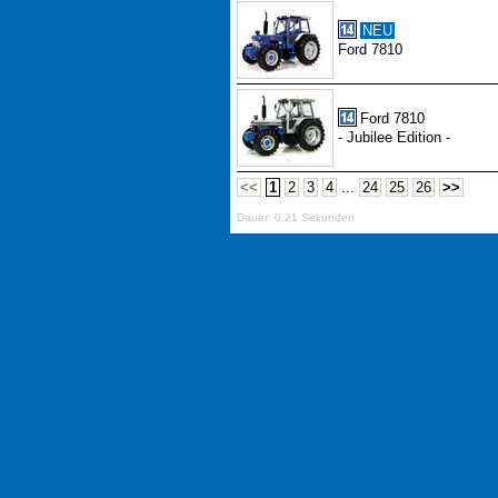
NEU
Ford 7810
Ford 7810
- Jubilee Edition -
<<
1
2
3
4
...
24
25
26
>>
Dauer: 0,21 Sekunden