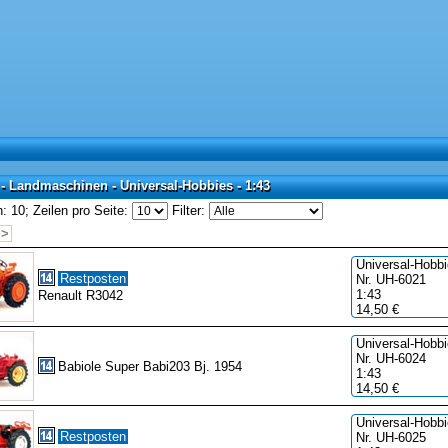
- Landmaschinen - Universal-Hobbies - 1:43
 - Landmaschinen - Universal-Hobbies - 1:43
: 10;
Zeilen pro Seite:
Filter:
>>
Universal-Hobb
Restposten
Nr. UH-6021
1:43
Renault R3042
14,50 €
Universal-Hobb
Nr. UH-6024
Babiole Super Babi203 Bj. 1954
1:43
14,50 €
Universal-Hobb
Restposten
Nr. UH-6025