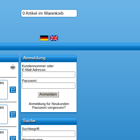
0 Artikel im Warenkorb
Anmeldung
Anmeldung
Kundennummer oder
E-Mail-Adresse:
Passwort:
ies
Anmeldung für Neukunden
ies
Passwort vergessen?
Suche
Suche
Suchbegriff:
ies
Warengruppe: