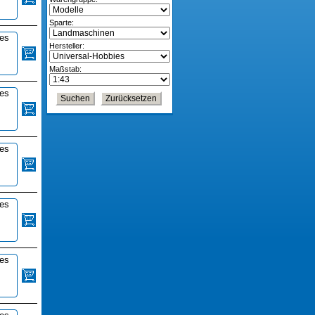
Sparte:
ies
Hersteller:
Maßstab:
ies
ies
ies
ies