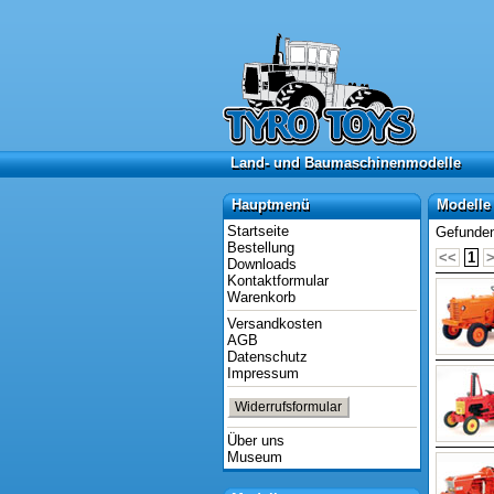
Land- und Baumaschinenmodelle
Land- und Baumaschinenmodelle
Hauptmenü
Modelle 
Hauptmenü
Modelle
Startseite
Gefunden
Bestellung
<<
1
Downloads
Kontaktformular
Warenkorb
Versandkosten
AGB
Datenschutz
Impressum
Widerrufsformular
Über uns
Museum