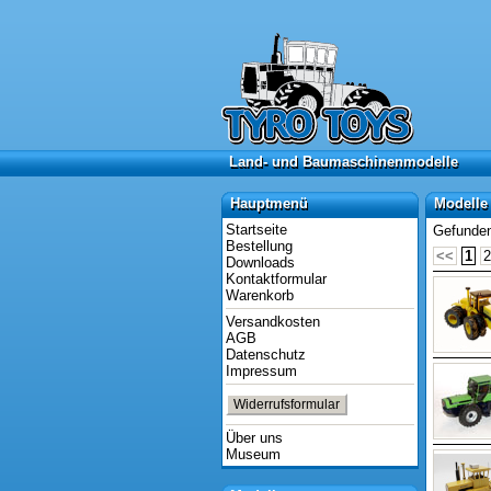
Land- und Baumaschinenmodelle
Land- und Baumaschinenmodelle
Hauptmenü
Modelle 
Hauptmenü
Modelle
Startseite
Gefunden
Bestellung
<<
1
2
Downloads
Kontaktformular
Warenkorb
Versandkosten
AGB
Datenschutz
Impressum
Widerrufsformular
Über uns
Museum