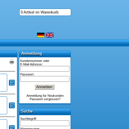
0 Artikel im Warenkorb
Anmeldung
Anmeldung
Kundennummer oder
E-Mail-Adresse:
Passwort:
Anmeldung für Neukunden
Passwort vergessen?
Suche
Suche
Suchbegriff:
Warengruppe: