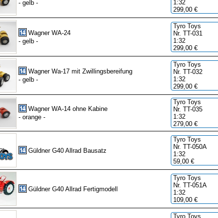
1:32
- gelb -
299,00 €
Tyro Toys
Wagner WA-24
Nr. TT-031
1:32
- gelb -
299,00 €
Tyro Toys
Wagner Wa-17 mit Zwillingsbereifung
Nr. TT-032
1:32
- gelb -
299,00 €
Tyro Toys
Wagner WA-14 ohne Kabine
Nr. TT-035
1:32
- orange -
279,00 €
Tyro Toys
Nr. TT-050A
Güldner G40 Allrad Bausatz
1:32
59,00 €
Tyro Toys
Nr. TT-051A
Güldner G40 Allrad Fertigmodell
1:32
109,00 €
Tyro Toys