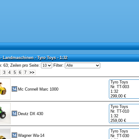
- Landmaschinen - Tyro Toys - 1:32
 - Landmaschinen - Tyro Toys - 1:32
: 63;
Zeilen pro Seite:
Filter:
3
4
5
6
7
>>
Tyro Toys
Nr. TT-003
Mc Connell Marc 1000
1:32
299,00 €
Tyro Toys
Nr. TT-010
Deutz DX 430
1:32
259,00 €
Tyro Toys
Wagner Wa-14
Nr. TT-030