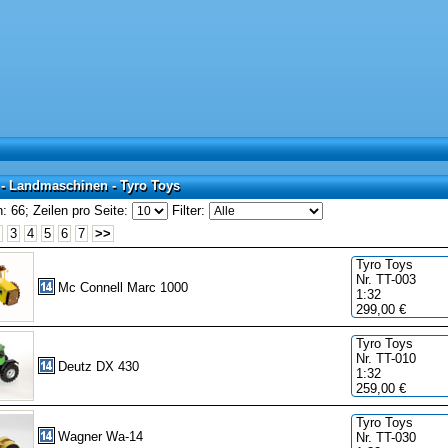
 - Landmaschinen - Tyro Toys
 - Landmaschinen - Tyro Toys
: 66;
Zeilen pro Seite:
Filter:
3
4
5
6
7
>>
Tyro Toys
Nr. TT-003
Mc Connell Marc 1000
1:32
299,00 €
Tyro Toys
Nr. TT-010
Deutz DX 430
1:32
259,00 €
Tyro Toys
Wagner Wa-14
Nr. TT-030