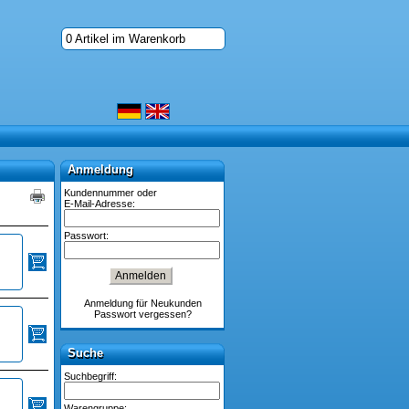
0 Artikel im Warenkorb
Anmeldung
Anmeldung
Kundennummer oder
E-Mail-Adresse:
Passwort:
Anmeldung für Neukunden
Passwort vergessen?
Suche
Suche
Suchbegriff:
Warengruppe: