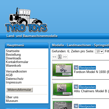
Land- und Baumaschinenmodelle
Land- und Baumaschinenmodelle
Hauptmenü
Modelle - Landmaschinen - Springsid
Hauptmenü
Modelle - Landmaschinen - Springsi
Startseite
Gefunden: 6;
Zeilen pro Seite:
Fil
Bestellung
<<
1
>>
Downloads
Kontaktformular
Warenkorb
Restposten
Versandkosten
Fordson Model N 1930 (
AGB
Datenschutz
Impressum
Restposten
Widerrufsformular
Allis Chalmers Model B 
Über uns
Museum
Restposten