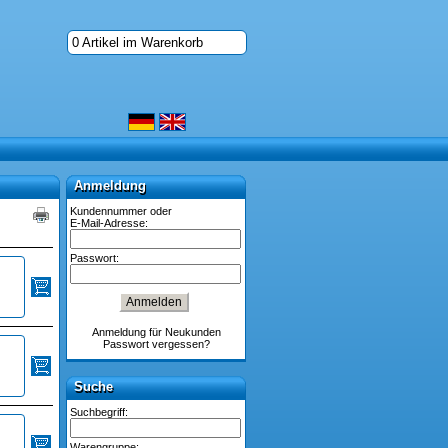
0 Artikel im Warenkorb
Anmeldung
Anmeldung
Kundennummer oder
E-Mail-Adresse:
Passwort:
Anmeldung für Neukunden
Passwort vergessen?
Suche
Suche
Suchbegriff:
Warengruppe: