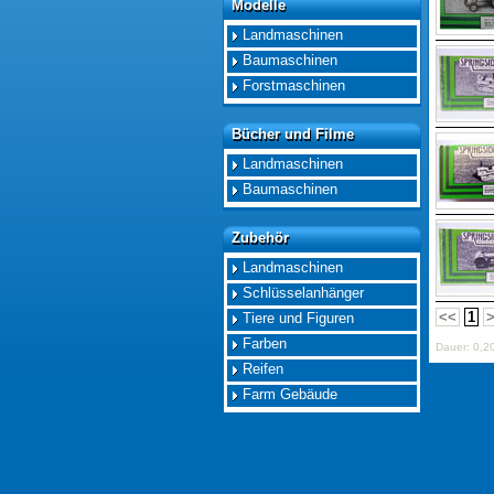
Modelle
Modelle
Landmaschinen
Baumaschinen
Forstmaschinen
Bücher und Filme
Bücher und Filme
Landmaschinen
Baumaschinen
Zubehör
Zubehör
Landmaschinen
Schlüsselanhänger
<<
1
Tiere und Figuren
Farben
Dauer: 0,2
Reifen
Farm Gebäude