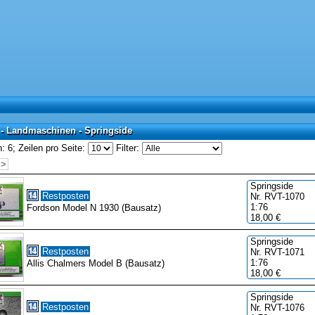
 - Landmaschinen - Springside
 - Landmaschinen - Springside
: 6;
Zeilen pro Seite:
Filter:
>>
Springside
Restposten
Nr. RVT-1070
1:76
Fordson Model N 1930 (Bausatz)
18,00 €
Springside
Restposten
Nr. RVT-1071
1:76
Allis Chalmers Model B (Bausatz)
18,00 €
Springside
Restposten
Nr. RVT-1076