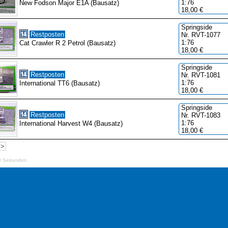
1:76
New Fodson Major E1A (Bausatz)
18,00 €
Springside
Restposten
Nr. RVT-1077
1:76
Cat Crawler R 2 Petrol (Bausatz)
18,00 €
Springside
Restposten
Nr. RVT-1081
1:76
International TT6 (Bausatz)
18,00 €
Springside
Restposten
Nr. RVT-1083
1:76
International Harvest W4 (Bausatz)
18,00 €
>>
0 Sekunden