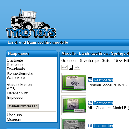
Land- und Baumaschinenmodelle
Land- und Baumaschinenmodelle
Hauptmenü
Modelle - Landmaschinen - Springsid
Hauptmenü
Modelle - Landmaschinen - Springsi
Startseite
Gefunden: 6;
Zeilen pro Seite:
Fil
Bestellung
<<
1
>>
Downloads
Kontaktformular
Warenkorb
Restposten
Versandkosten
Fordson Model N 1930 (
AGB
Datenschutz
Impressum
Restposten
Widerrufsformular
Allis Chalmers Model B 
Über uns
Museum
Restposten