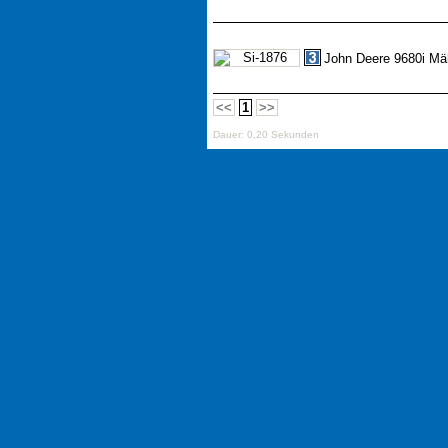
John Deere 9680i Mä
<<
1
>>
Dauer: 0,20 Sekunden