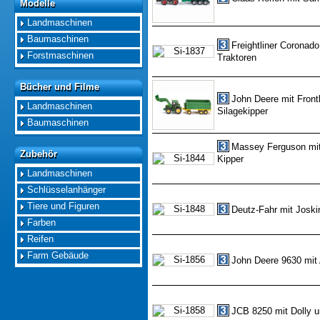
Modelle
Modelle
Landmaschinen
Baumaschinen
Freightliner Coronad
Forstmaschinen
Traktoren
Bücher und Filme
Bücher und Filme
John Deere mit Front
Landmaschinen
Silagekipper
Baumaschinen
Massey Ferguson mit
Zubehör
Zubehör
Kipper
Landmaschinen
Schlüsselanhänger
Tiere und Figuren
Deutz-Fahr mit Joski
Farben
Reifen
Farm Gebäude
John Deere 9630 mit
JCB 8250 mit Dolly u