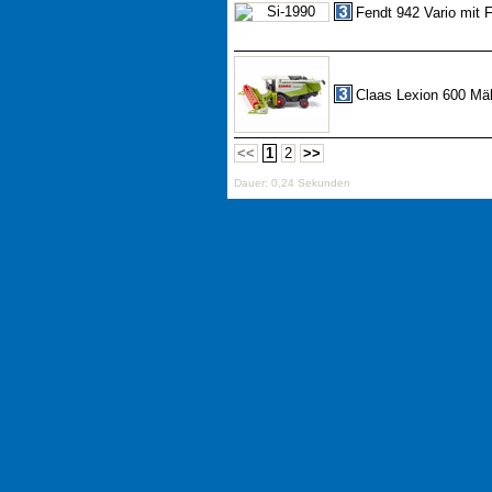
Fendt 942 Vario mit F
Claas Lexion 600 Mä
<<
1
2
>>
Dauer: 0,24 Sekunden