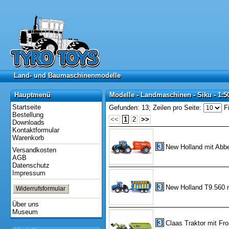
Land- und Baumaschinenmodelle
Land- und Baumaschinenmodelle
Hauptmenü
Modelle - Landmaschinen - Siku - 1:5
Hauptmenü
Modelle - Landmaschinen - Siku - 1:5
Startseite
Gefunden: 13;
Zeilen pro Seite:
Fi
Bestellung
<<
1
2
>>
Downloads
Kontaktformular
Warenkorb
New Holland mit Abb
Versandkosten
AGB
Datenschutz
Impressum
New Holland T9.560 
Widerrufsformular
Über uns
Museum
Claas Traktor mit Fron