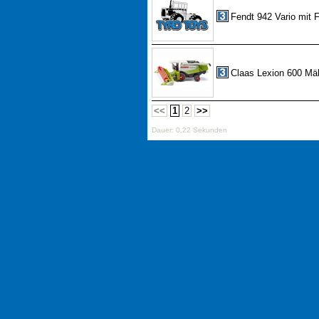
Fendt 942 Vario mit F
Claas Lexion 600 Mä
<<
1
2
>>
Dauer: 0,22 Sekunden