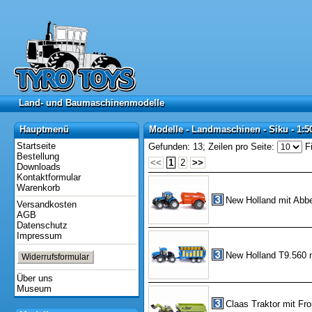
Land- und Baumaschinenmodelle
Land- und Baumaschinenmodelle
Hauptmenü
Modelle - Landmaschinen - Siku - 1:5
Hauptmenü
Modelle - Landmaschinen - Siku - 1:5
Startseite
Gefunden: 13;
Zeilen pro Seite:
Fi
Bestellung
<<
1
2
>>
Downloads
Kontaktformular
Warenkorb
New Holland mit Abb
Versandkosten
AGB
Datenschutz
Impressum
New Holland T9.560 
Widerrufsformular
Über uns
Museum
Claas Traktor mit Fron