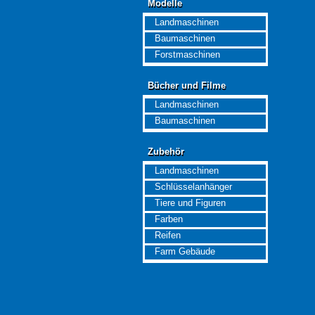
Modelle
Modelle
Landmaschinen
Baumaschinen
Forstmaschinen
Bücher und Filme
Bücher und Filme
Landmaschinen
Baumaschinen
Zubehör
Zubehör
Landmaschinen
Schlüsselanhänger
Tiere und Figuren
Farben
Reifen
Farm Gebäude