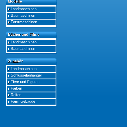
Modelle
Modelle
Landmaschinen
Baumaschinen
Forstmaschinen
Bücher und Filme
Bücher und Filme
Landmaschinen
Baumaschinen
Zubehör
Zubehör
Landmaschinen
Schlüsselanhänger
Tiere und Figuren
Farben
Reifen
Farm Gebäude