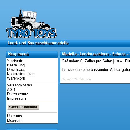
Land- und Baumaschinenmodelle
Land- und Baumaschinenmodelle
Hauptmenü
Modelle - Landmaschinen - Schuco - 
Hauptmenü
Modelle - Landmaschinen - Schuco - 
Startseite
Gefunden: 0;
Zeilen pro Seite:
Fil
Bestellung
Downloads
Es wurden keine passenden Artikel gefu
Kontaktformular
Warenkorb
Dauer: 0,20 Sekunden
Versandkosten
AGB
Datenschutz
Impressum
Widerrufsformular
Über uns
Museum