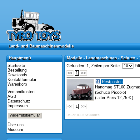
Land- und Baumaschinenmodelle
Land- und Baumaschinenmodelle
Hauptmenü
Modelle - Landmaschinen - Schuco - 
Hauptmenü
Modelle - Landmaschinen - Schuco - 
Startseite
Gefunden: 1;
Zeilen pro Seite:
Fil
Bestellung
<<
1
>>
Downloads
Kontaktformular
Restposten
Warenkorb
Hanomag ST100 Zugmas
Versandkosten
(Schuco Piccolo)
AGB
( alter Preis 12,75 € )
Datenschutz
Impressum
<<
1
>>
Widerrufsformular
Dauer: 0,19 Sekunden
Über uns
Museum