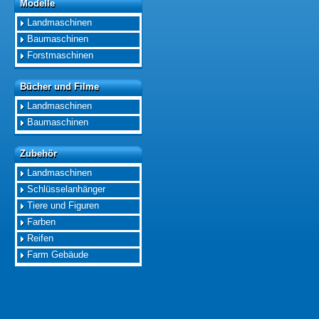
Modelle
Modelle
Landmaschinen
Baumaschinen
Forstmaschinen
Bücher und Filme
Bücher und Filme
Landmaschinen
Baumaschinen
Zubehör
Zubehör
Landmaschinen
Schlüsselanhänger
Tiere und Figuren
Farben
Reifen
Farm Gebäude