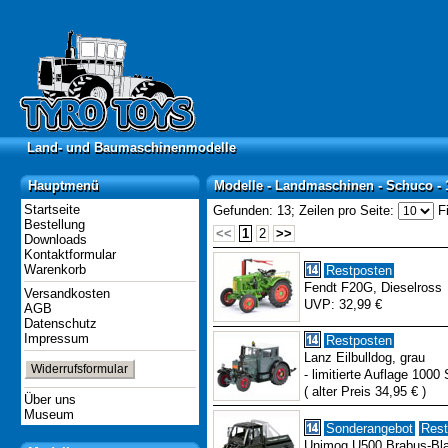
Land- und Baumaschinenmodelle
Land- und Baumaschinenmodelle
Hauptmenü
Modelle - Landmaschinen - Schuco - 
Hauptmenü
Modelle - Landmaschinen - Schuco - 
Startseite
Gefunden: 13;
Zeilen pro Seite:
Fi
Bestellung
<<
1
2
>>
Downloads
Kontaktformular
Warenkorb
Restposten
Fendt F20G, Dieselross
Versandkosten
UVP: 32,99 €
AGB
Datenschutz
Impressum
Restposten
Lanz Eilbulldog, grau
Widerrufsformular
- limitierte Auflage 1000 
( alter Preis 34,95 € )
Über uns
Museum
Sonderangebot
Rest
Unimog U500 Brabus-Bla