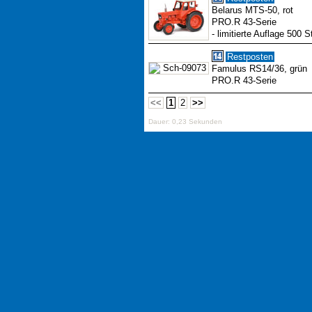
Belarus MTS-50, rot
PRO.R 43-Serie
- limitierte Auflage 500 S
Restposten
Famulus RS14/36, grün
PRO.R 43-Serie
<<
1
2
>>
Dauer: 0,23 Sekunden