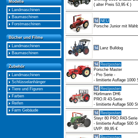
Modelle
Modelle
( alter Preis 53,95 € )
Landmaschinen
Baumaschinen
NEU
Forstmaschinen
Porsche Junior mit Mäh
Bücher und Filme
Bücher und Filme
Landmaschinen
Lanz Bulldog
Baumaschinen
Restposten
Zubehör
Zubehör
Porsche Master
Landmaschinen
- Pro Serie -
- limitierte Auflage 1000 
Schlüsselanhänger
Restposten
Tiere und Figuren
Hürlimann DH6
Farben
PRO.R 43-Serie
Reifen
- limitierte Auflage 500 S
Farm Gebäude
Restposten
Steyr 80 PRO.R43-Serie
- limitierte Auflage 500 S
UVP: 89,95 €
Restposten