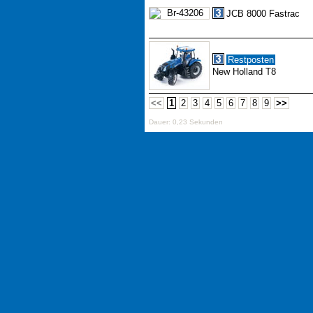
JCB 8000 Fastrac
Restposten
New Holland T8
<<
1
2
3
4
5
6
7
8
9
>>
Dauer: 0,23 Sekunden