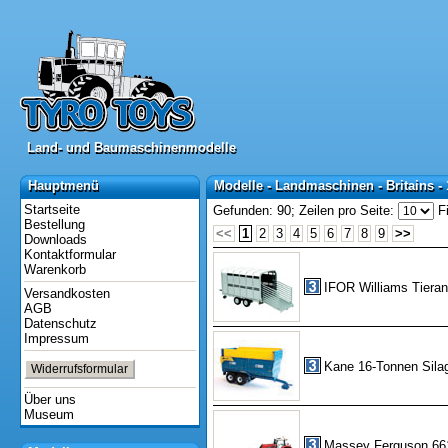
Land- und Baumaschinenmodelle
Land- und Baumaschinenmodelle
Hauptmenü
Modelle - Landmaschinen - Britains - 
Hauptmenü
Modelle - Landmaschinen - Britains - 
Startseite
Gefunden: 90;
Zeilen pro Seite:
Fi
Bestellung
<<
1
2
3
4
5
6
7
8
9
>>
Downloads
Kontaktformular
Warenkorb
IFOR Williams Tiera
Versandkosten
AGB
Datenschutz
Impressum
Kane 16-Tonnen Sila
Widerrufsformular
Über uns
Museum
Massey Ferguson 661