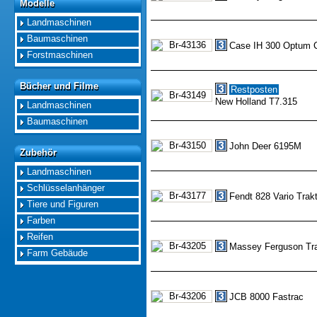
Modelle
Modelle
Landmaschinen
Baumaschinen
Case IH 300 Optum
Forstmaschinen
Bücher und Filme
Bücher und Filme
Restposten
New Holland T7.315
Landmaschinen
Baumaschinen
John Deer 6195M
Zubehör
Zubehör
Landmaschinen
Schlüsselanhänger
Fendt 828 Vario Trak
Tiere und Figuren
Farben
Reifen
Massey Ferguson Trak
Farm Gebäude
JCB 8000 Fastrac