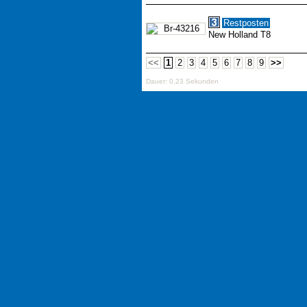
Restposten
New Holland T8
<<
1
2
3
4
5
6
7
8
9
>>
Dauer: 0,23 Sekunden