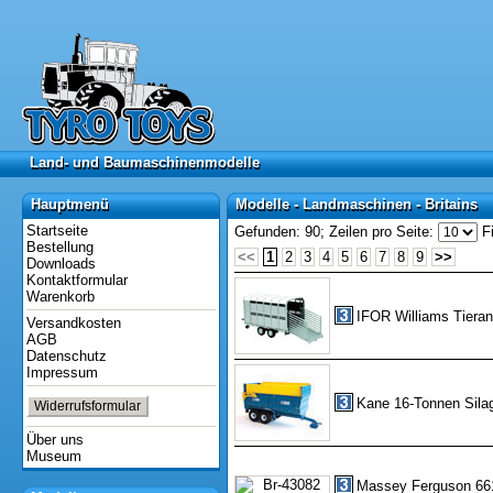
Land- und Baumaschinenmodelle
Land- und Baumaschinenmodelle
Hauptmenü
Modelle - Landmaschinen - Britains
Hauptmenü
Modelle - Landmaschinen - Britains
Startseite
Gefunden: 90;
Zeilen pro Seite:
Fi
Bestellung
<<
1
2
3
4
5
6
7
8
9
>>
Downloads
Kontaktformular
Warenkorb
IFOR Williams Tiera
Versandkosten
AGB
Datenschutz
Impressum
Kane 16-Tonnen Sila
Widerrufsformular
Über uns
Museum
Massey Ferguson 661