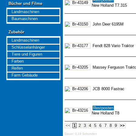
Restposten
Bücher und Filme
Bücher und Filme
New Holland T7.315
Landmaschinen
Baumaschinen
John Deer 6195M
Zubehör
Zubehör
Landmaschinen
Fendt 828 Vario Traktor
Schlüsselanhänger
Tiere und Figuren
Farben
Massey Ferguson Traktor
Reifen
Farm Gebäude
JCB 8000 Fastrac
Restposten
New Holland T8
<<
1
2
3
4
5
6
7
8
9
>>
Dauer: 0,19 Sekunden