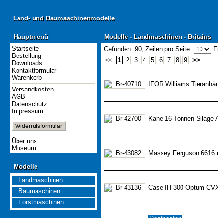
Land- und Baumaschinenmodelle
Land- und Baumaschinenmodelle
Hauptmenü
Modelle - Landmaschinen - Britains
Hauptmenü
Modelle - Landmaschinen - Britains
Startseite
Gefunden: 90;
Zeilen pro Seite:
Fi
Bestellung
<<
1
2
3
4
5
6
7
8
9
>>
Downloads
Kontaktformular
Warenkorb
IFOR Williams Tieranhä
Versandkosten
AGB
Datenschutz
Impressum
Kane 16-Tonnen Silage 
Widerrufsformular
Über uns
Museum
Massey Ferguson 6616 m
Modelle
Modelle
Landmaschinen
Case IH 300 Optum CV
Baumaschinen
Forstmaschinen