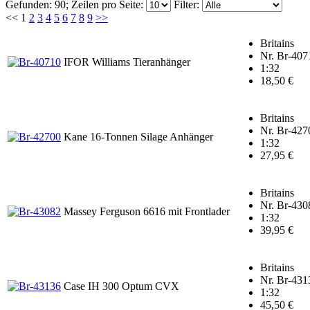
Gefunden: 90;
Zeilen pro Seite:
Filter:
<<
1
2
3
4
5
6
7
8
9
>>
Britains
Nr. Br-407
IFOR Williams Tieranhänger
1:32
18,50 €
Britains
Nr. Br-427
Kane 16-Tonnen Silage Anhänger
1:32
27,95 €
Britains
Nr. Br-430
Massey Ferguson 6616 mit Frontlader
1:32
39,95 €
Britains
Nr. Br-431
Case IH 300 Optum CVX
1:32
45,50 €