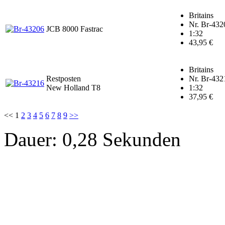
Britains
Nr. Br-432
JCB 8000 Fastrac
1:32
43,95 €
Britains
Restposten
Nr. Br-432
New Holland T8
1:32
37,95 €
<<
1
2
3
4
5
6
7
8
9
>>
Dauer: 0,28 Sekunden