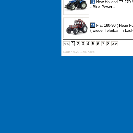
New Holland T7.270
- Blue Power -
Fiat 180-90 ( Neue F
( wieder lieferbar im Lau
<<
1
2
3
4
5
6
7
8
>>
Dauer: 0,20 Sekunden