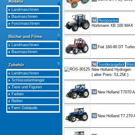
Modelle
Modelle
Landmaschinen
Baumaschinen
Restposten
Forstmaschinen
Hürlimann XB 100 MAX
Bücher und Filme
Bücher und Filme
Landmaschinen
Fiat 160-90 DT Turbo
Baumaschinen
Sonderangebot
Rest
Zubehör
Zubehör
New Holland Hydrogen
Landmaschinen
( alter Preis: 51,25€ )
Schlüsselanhänger
Tiere und Figuren
New Holland T7070 
Farben
Reifen
Farm Gebäude
New Holland T7.270