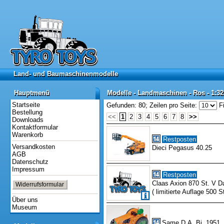
Land- und Baumaschinenmodelle
Land- und Baumaschinenmodelle
Hauptmenü
Modelle - Landmaschinen - Ros - 1:32
Hauptmenü
Modelle - Landmaschinen - Ros - 1:32
Startseite
Gefunden: 80;
Zeilen pro Seite:
Fi
Bestellung
<<
1
2
3
4
5
6
7
8
>>
Downloads
Kontaktformular
Warenkorb
Restposten
Versandkosten
Dieci Pegasus 40.25
AGB
Datenschutz
Impressum
Restposten
Claas Axion 870 St. V 
Widerrufsformular
( limitierte Auflage 500 St
Über uns
Museum
Same D.A. Bj. 1951