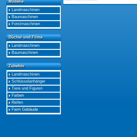
Modelle
Modelle
Landmaschinen
Baumaschinen
Forstmaschinen
Bücher und Filme
Bücher und Filme
Landmaschinen
Baumaschinen
Zubehör
Zubehör
Landmaschinen
Schlüsselanhänger
Tiere und Figuren
Farben
Reifen
Farm Gebäude