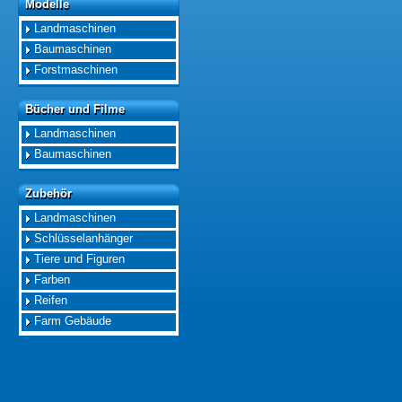
Modelle
Modelle
Landmaschinen
Baumaschinen
Forstmaschinen
Bücher und Filme
Bücher und Filme
Landmaschinen
Baumaschinen
Zubehör
Zubehör
Landmaschinen
Schlüsselanhänger
Tiere und Figuren
Farben
Reifen
Farm Gebäude