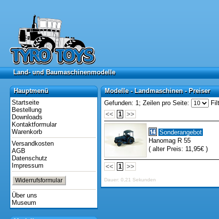
Land- und Baumaschinenmodelle
Land- und Baumaschinenmodelle
Hauptmenü
Modelle - Landmaschinen - Preiser
Hauptmenü
Modelle - Landmaschinen - Preiser
Startseite
Gefunden: 1;
Zeilen pro Seite:
Fil
Bestellung
<<
1
>>
Downloads
Kontaktformular
Warenkorb
Sonderangebot
Hanomag R 55
Versandkosten
( alter Preis: 11,95€ )
AGB
Datenschutz
Impressum
<<
1
>>
Widerrufsformular
Dauer: 0,21 Sekunden
Über uns
Museum