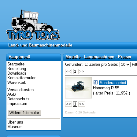
Land- und Baumaschinenmodelle
Land- und Baumaschinenmodelle
Hauptmenü
Modelle - Landmaschinen - Preiser
Hauptmenü
Modelle - Landmaschinen - Preiser
Startseite
Gefunden: 1;
Zeilen pro Seite:
Fil
Bestellung
<<
1
>>
Downloads
Kontaktformular
Warenkorb
Sonderangebot
Hanomag R 55
Versandkosten
( alter Preis: 11,95€ )
AGB
Datenschutz
Impressum
<<
1
>>
Widerrufsformular
Dauer: 0,26 Sekunden
Über uns
Museum