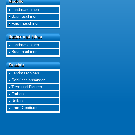
Modelle
Modelle
Landmaschinen
Baumaschinen
Forstmaschinen
Bücher und Filme
Bücher und Filme
Landmaschinen
Baumaschinen
Zubehör
Zubehör
Landmaschinen
Schlüsselanhänger
Tiere und Figuren
Farben
Reifen
Farm Gebäude