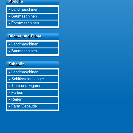
Modelle
Modelle
Landmaschinen
Baumaschinen
Forstmaschinen
Bücher und Filme
Bücher und Filme
Landmaschinen
Baumaschinen
Zubehör
Zubehör
Landmaschinen
Schlüsselanhänger
Tiere und Figuren
Farben
Reifen
Farm Gebäude