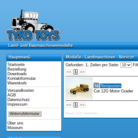
Land- und Baumaschinenmodelle
Land- und Baumaschinenmodelle
Hauptmenü
Modelle - Landmaschinen - Norscot
Hauptmenü
Modelle - Landmaschinen - Norscot
Startseite
Gefunden: 1;
Zeilen pro Seite:
Fil
Bestellung
<<
1
>>
Downloads
Kontaktformular
Warenkorb
Restposten
Versandkosten
Cat 12G Motor Grader
AGB
Datenschutz
Impressum
<<
1
>>
Widerrufsformular
Dauer: 0,21 Sekunden
Über uns
Museum