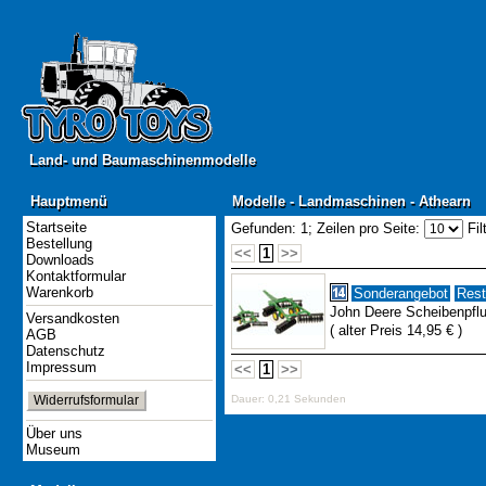
Land- und Baumaschinenmodelle
Land- und Baumaschinenmodelle
Hauptmenü
Modelle - Landmaschinen - Athearn
Hauptmenü
Modelle - Landmaschinen - Athearn
Startseite
Gefunden: 1;
Zeilen pro Seite:
Fil
Bestellung
<<
1
>>
Downloads
Kontaktformular
Warenkorb
Sonderangebot
Rest
John Deere Scheibenpfl
Versandkosten
( alter Preis 14,95 € )
AGB
Datenschutz
Impressum
<<
1
>>
Widerrufsformular
Dauer: 0,21 Sekunden
Über uns
Museum