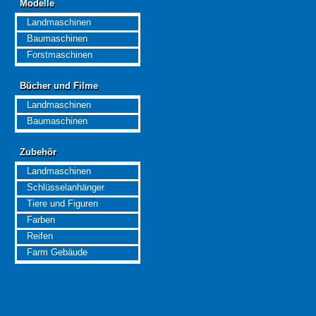
Modelle
Modelle
Landmaschinen
Baumaschinen
Forstmaschinen
Bücher und Filme
Bücher und Filme
Landmaschinen
Baumaschinen
Zubehör
Zubehör
Landmaschinen
Schlüsselanhänger
Tiere und Figuren
Farben
Reifen
Farm Gebäude