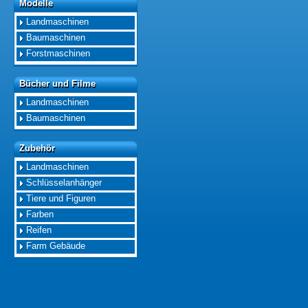
Modelle
Modelle
Landmaschinen
Baumaschinen
Forstmaschinen
Bücher und Filme
Bücher und Filme
Landmaschinen
Baumaschinen
Zubehör
Zubehör
Landmaschinen
Schlüsselanhänger
Tiere und Figuren
Farben
Reifen
Farm Gebäude