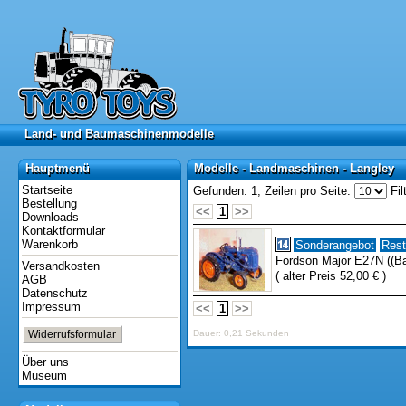
Land- und Baumaschinenmodelle
Land- und Baumaschinenmodelle
Hauptmenü
Modelle - Landmaschinen - Langley
Hauptmenü
Modelle - Landmaschinen - Langley
Startseite
Gefunden: 1;
Zeilen pro Seite:
Fil
Bestellung
<<
1
>>
Downloads
Kontaktformular
Warenkorb
Sonderangebot
Rest
Fordson Major E27N ((B
Versandkosten
( alter Preis 52,00 € )
AGB
Datenschutz
Impressum
<<
1
>>
Widerrufsformular
Dauer: 0,21 Sekunden
Über uns
Museum