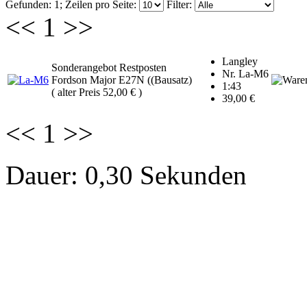
Gefunden: 1;
Zeilen pro Seite:
Filter:
<<
1
>>
Langley
Sonderangebot
Restposten
Nr. La-M6
Fordson Major E27N ((Bausatz)
1:43
( alter Preis 52,00 € )
39,00 €
<<
1
>>
Dauer: 0,30 Sekunden