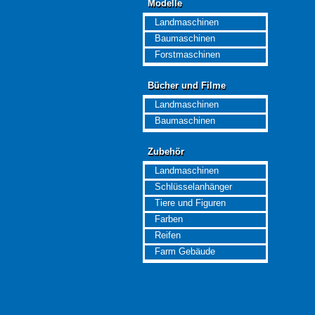
Modelle
Modelle
Landmaschinen
Baumaschinen
Forstmaschinen
Bücher und Filme
Bücher und Filme
Landmaschinen
Baumaschinen
Zubehör
Zubehör
Landmaschinen
Schlüsselanhänger
Tiere und Figuren
Farben
Reifen
Farm Gebäude