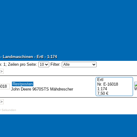
- Landmaschinen - Ertl - 1:174
- Landmaschinen - Ertl - 1:174
: 1;
Zeilen pro Seite:
Filter:
>>
Ertl
Restposten
Nr. E-16018
1:174
John Deere 9670STS Mähdrescher
7,50 €
>>
0 Sekunden