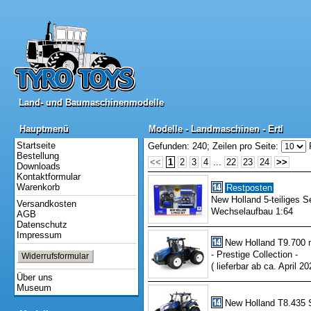
Land- und Baumaschinenmodelle
Land- und Baumaschinenmodelle
Hauptmenü
Modelle - Landmaschinen - Ertl
Hauptmenü
Modelle - Landmaschinen - Ertl
Startseite
Gefunden: 240;
Zeilen pro Seite:
Bestellung
<<
1
2
3
4
...
22
23
24
>>
Downloads
Kontaktformular
Warenkorb
Restposten
New Holland 5-teiliges S
Versandkosten
Wechselaufbau 1:64
AGB
Datenschutz
Impressum
New Holland T9.700 
- Prestige Collection -
Widerrufsformular
( lieferbar ab ca. April 20
Über uns
Museum
New Holland T8.435 