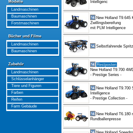
Modelle
Intelligenc
Modelle
Landmaschinen
Baumaschinen
New Holland T9.645 K
Zwillingsbereifung
Forstmaschinen
mit PLM Intelligence
Bücher und Filme
Bücher und Filme
Landmaschinen
Selbstfahrende Spri
Baumaschinen
Zubehör
Zubehör
Restposten
New Holland T9.700 4WD 
Landmaschinen
- Prestige Series -
Schlüsselanhänger
Tiere und Figuren
New Holland T9.700 
Farben
Intelligence
- Prestige Collection -
Reifen
Farm Gebäude
New Holland T6.180 m
Rundballenpresse
New Holland Speedr