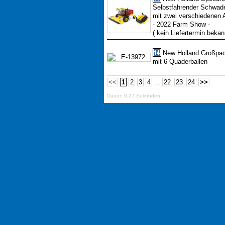
Selbstfahrender Schwad
mit zwei verschiedenen
- 2022 Farm Show -
( kein Liefertermin bekan
New Holland Großpa
mit 6 Quaderballen
<<
1
2
3
4
...
22
23
24
>>
Dauer: 0,27 Sekunden