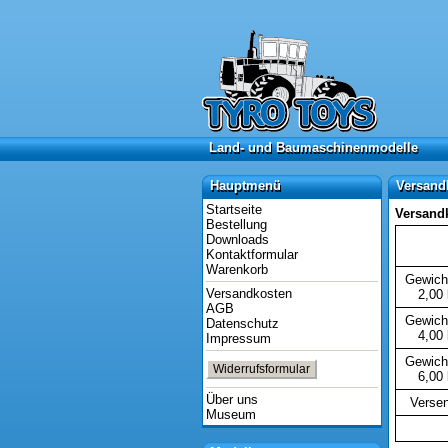
Land- und Baumaschinenmodelle
Land- und Baumaschinenmodelle
Hauptmenü
Versand
Hauptmenü
Versand
Startseite
Versandk
Bestellung
Downloads
Kontaktformular
Warenkorb
Gewich
Versandkosten
2,00
AGB
Gewich
Datenschutz
4,00
Impressum
Gewich
Widerrufsformular
6,00
Über uns
Verse
Museum