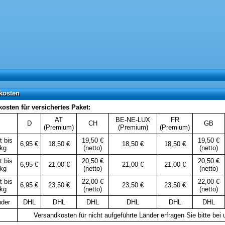
kosten
kosten
osten für versichertes Paket:
AT
BE-NE-LUX
FR
D
CH
GB
(Premium)
(Premium)
(Premium)
t bis
19,50 €
19,50 €
6,95 €
18,50 €
18,50 €
18,50 €
 kg
(netto)
(netto)
t bis
20,50 €
20,50 €
6,95 €
21,00 €
21,00 €
21,00 €
 kg
(netto)
(netto)
t bis
22,00 €
22,00 €
6,95 €
23,50 €
23,50 €
23,50 €
 kg
(netto)
(netto)
nder
DHL
DHL
DHL
DHL
DHL
DHL
Versandkosten für nicht aufgeführte Länder erfragen Sie bitte bei 