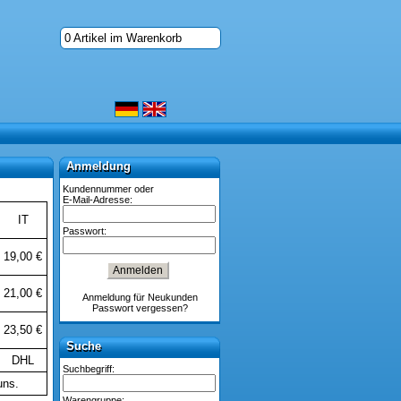
0 Artikel im Warenkorb
Anmeldung
Anmeldung
Kundennummer oder
E-Mail-Adresse:
IT
Passwort:
19,00 €
21,00 €
Anmeldung für Neukunden
Passwort vergessen?
23,50 €
Suche
Suche
DHL
Suchbegriff:
uns.
Warengruppe: