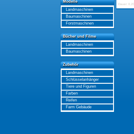
Modelle
Modelle
Dauer: 0,2
Landmaschinen
Baumaschinen
Forstmaschinen
Bücher und Filme
Bücher und Filme
Landmaschinen
Baumaschinen
Zubehör
Zubehör
Landmaschinen
Schlüsselanhänger
Tiere und Figuren
Farben
Reifen
Farm Gebäude