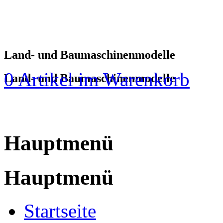
Land- und Baumaschinenmodelle
0 Artikel im Warenkorb
Land- und Baumaschinenmodelle
Hauptmenü
Hauptmenü
Startseite