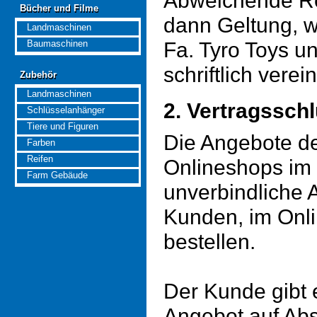
Abweichende R
Bücher und Filme
Bücher und Filme
dann Geltung, w
Landmaschinen
Fa. Tyro Toys 
Baumaschinen
schriftlich vere
Zubehör
Zubehör
Landmaschinen
2. Vertragssch
Schlüsselanhänger
Tiere und Figuren
Die Angebote de
Farben
Reifen
Onlineshops im 
Farm Gebäude
unverbindliche 
Kunden, im Onl
bestellen.
Der Kunde gibt 
Angebot auf Abs