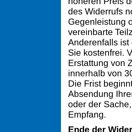
höheren Preis d
des Widerrufs n
Gegenleistung o
vereinbarte Tei
Anderenfalls is
Sie kostenfrei. 
Erstattung von
innerhalb von 30
Die Frist beginnt
Absendung Ihrer
oder der Sache,
Empfang.
Ende der Wide