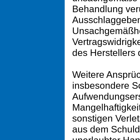
Behandlung veru
Ausschlaggeben
Unsachgemäßhe
Vertragswidrigk
des Herstellers
Weitere Ansprü
insbesondere S
Aufwendungsers
Mangelhaftigkei
sonstigen Verle
aus dem Schuld