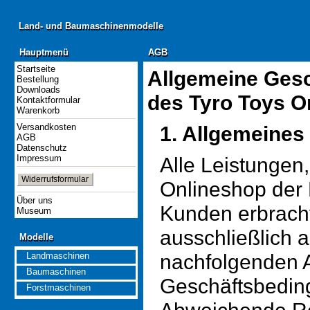
Land- und Baumaschinenmodelle
Land- und Baumaschinenmodelle
Hauptmenü
AGB
Hauptmenü
AGB
Startseite
Allgemeine Ges
Bestellung
Downloads
des Tyro Toys O
Kontaktformular
Warenkorb
Versandkosten
1. Allgemeines
AGB
Datenschutz
Impressum
Alle Leistungen
Widerrufsformular
Onlineshop der 
Über uns
Kunden erbracht
Museum
ausschließlich 
Modelle
Modelle
nachfolgenden 
Landmaschinen
Baumaschinen
Geschäftsbedin
Forstmaschinen